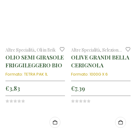
Altre Specialità
,
Oli in Brik
Altre Specialità
,
Selezione di prodotti tipici
OLIO SEMI GIRASOLE
OLIVE GRANDI BELLA
FRIGGILEGGERO BIO
CERIGNOLA
Formato: TETRA PAK 1L
Formato: 1000G X 6
€
3,83
€
7,39
0
out of 5
0
out of 5