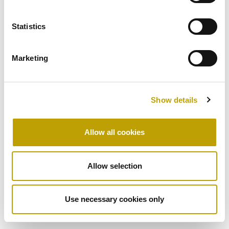
Statistics
Marketing
Show details
Olio Extra Vergine di Oliva
Olio Extra Vergine di Oliva
OLIO EVO DI CARLO
OLIO EVO DI CARLO
Allow all cookies
100% ITALIANO –
– BRIK
MONODOSI
Allow selection
Formato: 5 MONODOSI ML 12
Formato: TETRA PAK® 1L
€
1,24
€
6,39
Use necessary cookies only
0
out of 5
4.00
out of 5