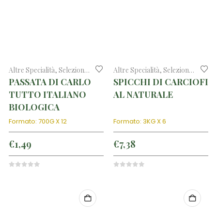
Altre Specialità
,
Selezione di prodotti tipici
Altre Specialità
,
Selezione di prodotti tipici
PASSATA DI CARLO
SPICCHI DI CARCIOFI
TUTTO ITALIANO
AL NATURALE
BIOLOGICA
Formato: 700G X 12
Formato: 3KG X 6
€
1,49
€
7,38
0
out of 5
0
out of 5