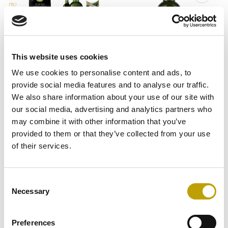
This website uses cookies
We use cookies to personalise content and ads, to
provide social media features and to analyse our traffic.
Senza categoria
Olio Extra Vergine di Oliva
We also share information about your use of our site with
BOX DI CARLO
OLIO EVO DI CARLO
our social media, advertising and analytics partners who
TUTTO ITALIANO
“TUTTO ITALIANO” –
may combine it with other information that you’ve
VETRO
provided to them or that they’ve collected from your use
Formato: BOX CONTENENTE 10
Formato: 1L
of their services.
SPECIALITA' + 1 PRODOTTO
OMAGGIO
Consent
€
39,99
€
11,40
Necessary
Selection
5.00
out of 5
5.00
out of 5
Preferences