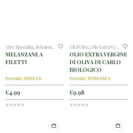
Altre Specialità
,
Selezione di prodotti tipici
Oli d'Oliva
,
Olio Extra Vergine di Oliva
MELANZANE A
OLIO EXTRA VERGINE
FILETTI
DI OLIVA DI CARLO
BIOLOGICO
Formato: 1000G X 6
Formato: TETRA PAK 1L
€
4,99
€
9,98
0
out of 5
0
out of 5