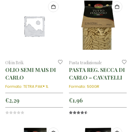
Oli in Brik
Pasta tradizionale
OLIO SEMI MAIS DI
PASTA REG. SECCA DI
CARLO
CARLO – CAVATELLI
Formato: TETRA PAK® 1L
Formato: 500GR
€
2,29
€
1,96
0
out of 5
4.50
out of 5