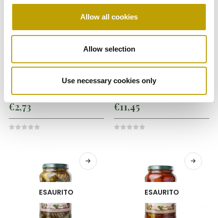
Allow all cookies
Sott'oli
Sott'oli
SOTT’OLI DI CARLO
SOTT’OLI DI CARLO
Allow selection
MELANZANE A
MELANZANE A
FILETTI
FILETTI
Use necessary cookies only
Formato: VASO 314GR
Formato: 2900GR
€
2,73
€
11,45
0
out of 5
0
out of 5
ESAURITO
ESAURITO