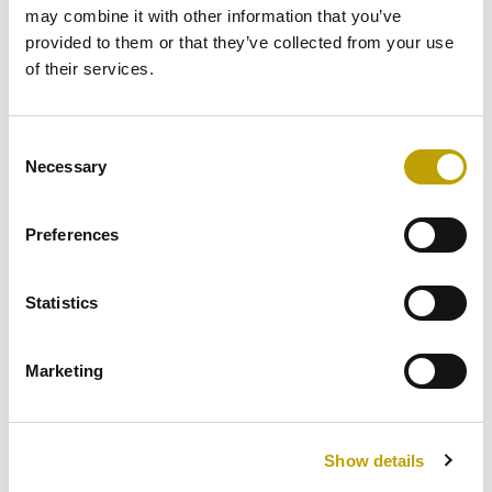
may combine it with other information that you’ve
provided to them or that they’ve collected from your use
Sott'oli
Sott'oli
of their services.
SOTT’OLI DI CARLO
SOTT’OLI DI CARLO
FUNGHI MISTI
FUNGHI TAGLIATI
Consent
ALLA CONTADINA
Necessary
Selection
Formato: 2900GR
Formato: 2900GR
€
19,70
€
17,70
Preferences
0
out of 5
0
out of 5
Statistics
Marketing
Show details