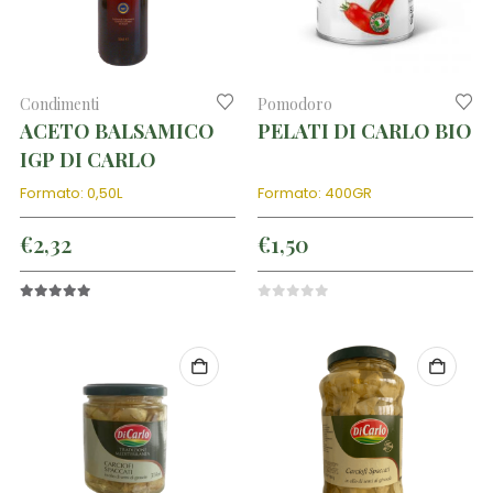
Condimenti
Pomodoro
ACETO BALSAMICO
PELATI DI CARLO BIO
IGP DI CARLO
Formato: 0,50L
Formato: 400GR
€
2,32
€
1,50
5.00
out of 5
0
out of 5