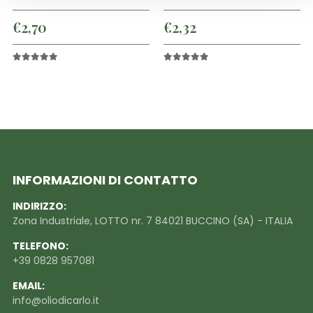
€
2,70
€
2,32
5.00
out of 5
5.00
out of 5
INFORMAZIONI DI CONTATTO
INDIRIZZO:
Zona Industriale, LOTTO nr. 7 84021 BUCCINO (SA) - ITALIA
TELEFONO:
+39 0828 957081
EMAIL:
info@oliodicarlo.it