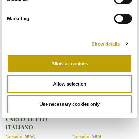
Prodotti correlati
Marketing
Show details
Allow all cookies
Allow selection
Di Carlo Tutto Italiano
Condimenti
POMODORINI
ACETO BALSAMICO
Use necessary cookies only
DATTERINI GIALLI DI
IGP DI CARLO
CARLO TUTTO
ITALIANO
Formato: 350G
Formato: 0,50L