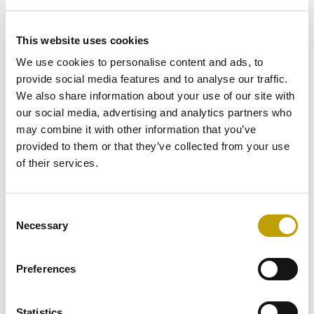
AGGIUNGI AL CARRELLO
This website uses cookies
We use cookies to personalise content and ads, to
provide social media features and to analyse our traffic.
We also share information about your use of our site with
our social media, advertising and analytics partners who
may combine it with other information that you’ve
provided to them or that they’ve collected from your use
DESCRIZIONE
of their services.
I nostri Spicchi di Carciofi al Naturale, teneri e saporiti,
Consent
sono un’autentica tentazione, pronta da gustare, ma
Necessary
Selection
anche un ingrediente goloso da aggiungere ai tuoi piatti
per renderli ancora più appetitosi!
Preferences
INFORMAZIONI AGGIUNTIVE
Statistics