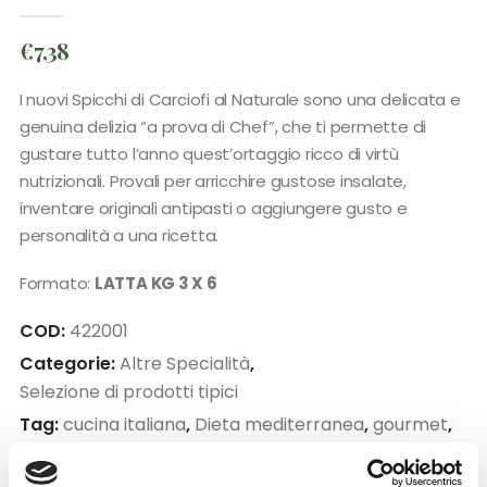
0
out of 5
€
7,38
I nuovi Spicchi di Carciofi al Naturale sono una delicata e
genuina delizia “a prova di Chef”, che ti permette di
gustare tutto l’anno quest’ortaggio ricco di virtù
nutrizionali. Provali per arricchire gustose insalate,
inventare originali antipasti o aggiungere gusto e
personalità a una ricetta.
Formato:
LATTA KG 3 X 6
COD:
422001
Categorie:
Altre Specialità
,
Selezione di prodotti tipici
Tag:
cucina italiana
,
Dieta mediterranea
,
gourmet
,
selezione speciale
,
Tradizione italiana