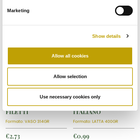
Prodotti correlati
Marketing
Show details
Allow all cookies
Allow selection
Sott'oli
Pomodoro
SOTT’OLI DI CARLO
POMODORINI DI
Use necessary cookies only
MELANZANE A
CARLO – TUTTO
FILETTI
ITALIANO
Formato: VASO 314GR
Formato: LATTA 400GR
€
2,73
€
0,99