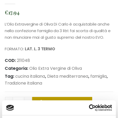
0
out of 5
€
17,94
L’Olio Extravergine di Oliva Di Carlo è acquistabile anche
nella confezione famiglia da 3 litri: fai scorta di qualità e
non rinunciare mai al gusto supremo del nostro EVO.
FORMATO:
LAT. L. 3 TERMO
COD:
211048
Categoria:
Olio Extra Vergine di Oliva
Tag:
cucina italiana
,
Dieta mediterranea
,
famiglia
,
Tradizione italiana
AGGIUNGI AL CARRELLO