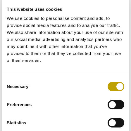
This website uses cookies
We use cookies to personalise content and ads, to
provide social media features and to analyse our traffic.
DESCRIZIONE
We also share information about your use of our site with
our social media, advertising and analytics partners who
may combine it with other information that you’ve
Il nostro Olio Extravergine di Oliva, estratto da olive
provided to them or that they’ve collected from your use
raccolte e frante nel territorio dell’Unione Europea, è un
of their services.
olio dal sapore indimenticabile, il colore dorato e una
fragranza inebriante. Il formato da 3 litri ti permette di
Consent
farne scorta e non rinunciare mai alla sua qualità.
Necessary
Selection
INFORMAZIONI AGGIUNTIVE
Preferences
RECENSIONI (0)
Statistics