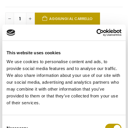
AGGIUNGI AL CARRELLO
This website uses cookies
We use cookies to personalise content and ads, to
DESCRIZIONE
provide social media features and to analyse our traffic.
We also share information about your use of our site with
our social media, advertising and analytics partners who
L’Italia è la patria del cibo genuino e della Dieta
may combine it with other information that you’ve
Mediterranea e l’olio extravergine di oliva ne è l’alimento
provided to them or that they’ve collected from your use
principe. Ricco di nutrienti, come i polifenoli (antiossidanti
of their services.
naturali) e la vitamina E, che gli attribuiscono preziose
virtù per la salute del nostro organismo, l’olio EVO
Consent
combatte i radicali liberi e l’invecchiamento