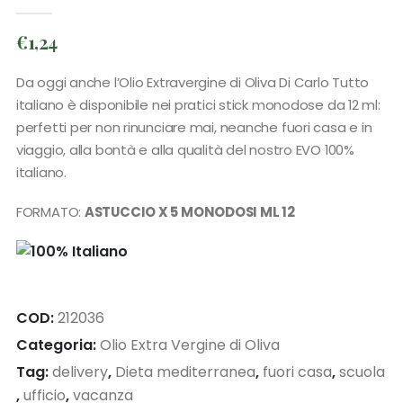
0
out of 5
€
1,24
Da oggi anche l’Olio Extravergine di Oliva Di Carlo Tutto
italiano è disponibile nei pratici stick monodose da 12 ml:
perfetti per non rinunciare mai, neanche fuori casa e in
viaggio, alla bontà e alla qualità del nostro EVO 100%
italiano.
FORMATO:
ASTUCCIO X 5 MONODOSI ML 12
COD:
212036
Categoria:
Olio Extra Vergine di Oliva
Tag:
delivery
,
Dieta mediterranea
,
fuori casa
,
scuola
,
ufficio
,
vacanza