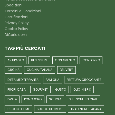
Spedizioni
Termini e Condizioni
Certificazioni
Privacy Policy
Cookie Policy
DiCarlo.com
TAG PIÙ CERCATI
ANTIPASTO
BENESSERE
CONDIMENTO
CONTORNO
CUCINA
CUCINA ITALIANA
DELIVERY
DIETA MEDITERRANEA
FAMIGLIA
FRITTURA CROCCANTE
FUORI CASA
GOURMET
GUSTO
OLIO IN BRIK
PASTA
POMODORO
SCUOLA
SELEZIONE SPECIALE
SUCCO DI LIME
SUCCO DI LIMONE
TRADIZIONE ITALIANA