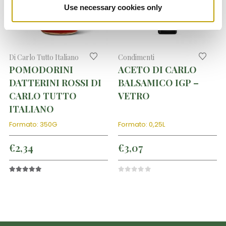
Use necessary cookies only
Condimenti
Olio Extra Vergine di Oliva
ACETO DI CARLO
OLIO EVO DI CARLO
BALSAMICO IGP –
L5 – LATTINA
VETRO
Formato: 0,25L
Formato: 5L
€
3,07
€
31,95
0
out of 5
4.00
out of 5