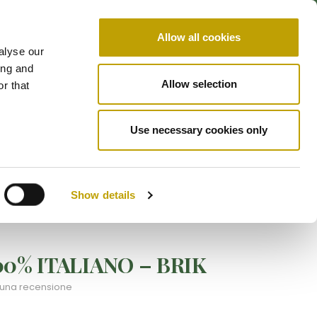
X
Siamo
Resi
Spedizioni
Certificazioni
Allow all cookies
Contatti
alyse our
ing and
Allow selection
r that
SERVIZIO CLIENTI
0
+39 0828 957081
Use necessary cookies only
Show details
00% ITALIANO – BRIK
 una recensione