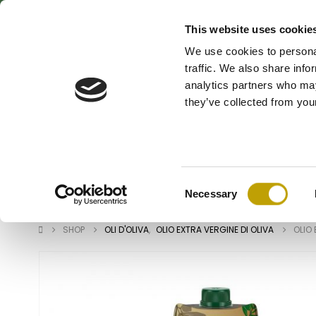
This website uses cookie
We use cookies to personal
traffic. We also share info
analytics partners who may
they’ve collected from your
Consent
OLI D’OLIVA
CONSERVE
BIOLOGICO
Necessary
Selection
SHOP
OLI D'OLIVA
,
OLIO EXTRA VERGINE DI OLIVA
OLIO 