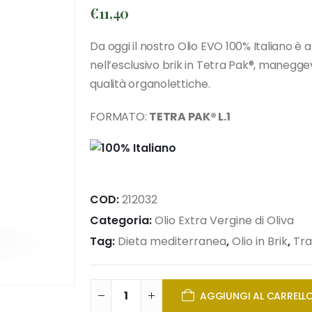
€
11,40
Da oggi il nostro Olio EVO 100% Italiano è
nell’esclusivo brik in Tetra Pak®, maneggev
qualità organolettiche.
FORMATO:
TETRA PAK® L.1
COD:
212032
Categoria:
Olio Extra Vergine di Oliva
Tag:
Dieta mediterranea
,
Olio in Brik
,
Tra
AGGIUNGI AL CARRELL