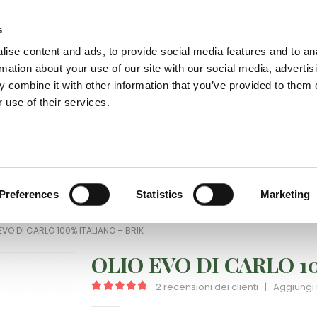
Consegna gratuita in tutta Italia da 80€
s
Chi 
ise content and ads, to provide social media features and to an
rmation about your use of our site with our social media, advertis
 combine it with other information that you’ve provided to them o
 use of their services.
Tutte le categorie
ALTRE SPECIALITÀ
DI CARLO PROFESSIONAL
Preferences
Statistics
Marketing
EVO DI CARLO 100% ITALIANO – BRIK
OLIO EVO DI CARLO 1
2
recensioni dei clienti
|
Aggiungi
5.00
out of 5